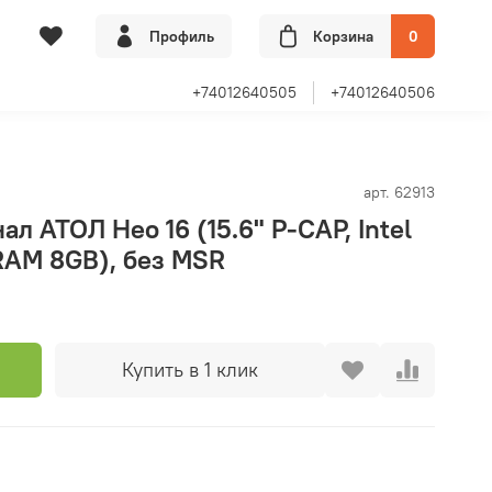
Профиль
Корзина
0
+74012640505
+74012640506
арт.
62913
л АТОЛ Нео 16 (15.6" P-CAP, Intel
RAM 8GB), без MSR
Купить в 1 клик