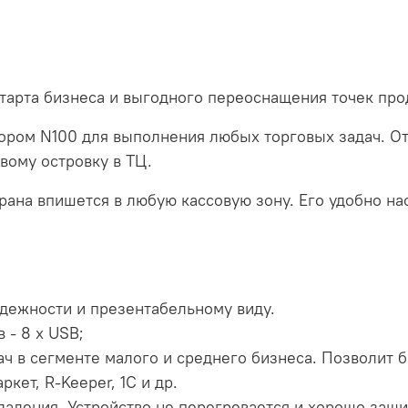
Keeper, 1C и др.
Долгий срок службы
перегревается и хо
Компактный: монобл
арта бизнеса и выгодного переоснащения точек пр
ром N100 для выполнения любых торговых задач. Отл
овому островку в ТЦ.
ана впишется в любую кассовую зону. Его удобно нас
адежности и презентабельному виду.
 - 8 x USB;
ч в сегменте малого и среднего бизнеса. Позволит б
ркет, R-Keeper, 1C и др.
ладения. Устройство не перегревается и хорошо защи