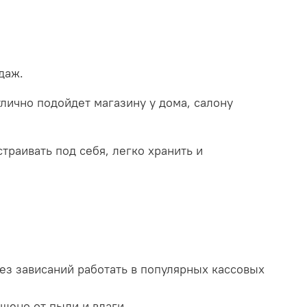
 и низкая стоимость владения. Устройство не
рошо защищено от пыли и влаги.
ок занимает минимум места на АРМ кассира.
одаж.
ично подойдет магазину у дома, салону
траивать под себя, легко хранить и
ез зависаний работать в популярных кассовых
щено от пыли и влаги.