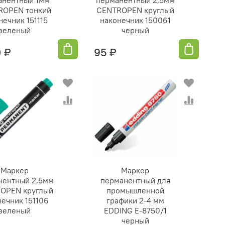
ROPEN тонкий
СENTROPEN круглый
нечник 151115
наконечник 150061
зеленый
черный
0 ₽
95 ₽
Маркер
Маркер
нентный 2,5мм
перманентный для
OPEN круглый
промышленной
нечник 151106
графики 2-4 мм
зеленый
EDDING E-8750/1
черный