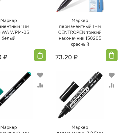
Маркер
Маркер
анентный 1мм
перманентный 1мм
HWA WPM-05
СENTROPEN тонкий
белый
наконечник 150205
красный
0 ₽
73.20 ₽
Маркер
Маркер
анентный 1мм
перманентный 2,5мм