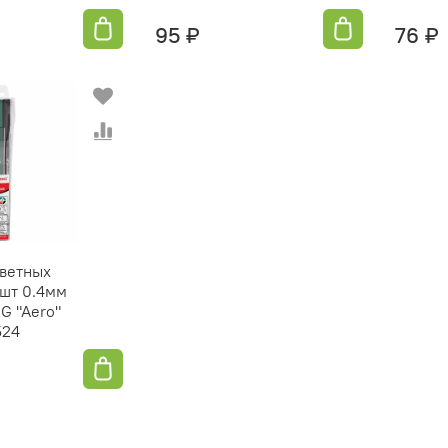
95 ₽
76 ₽
цветных
шт 0.4мм
G "Aero"
524