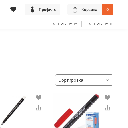
Профиль
Корзина
0
+74012640505
+74012640506