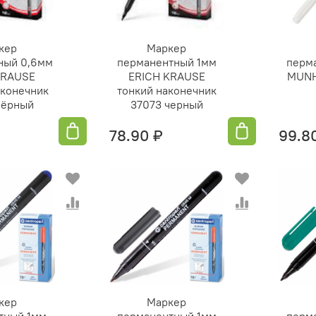
кер
Маркер
ный 0,6мм
перманентный 1мм
перм
KRAUSE
ERICH KRAUSE
MUN
аконечник
тонкий наконечник
чёрный
37073 черный
78.90 ₽
99.8
кер
Маркер
тный 1мм
перманентный 1мм
перм