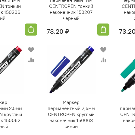
N тонкий
СENTROPEN тонкий
СENT
ик 150206
наконечник 150207
нако
ний
черный
73.20 ₽
73.2
кер
Маркер
ный 2,5мм
перманентный 2,5мм
перма
N круглый
СENTROPEN круглый
СENTR
ик 150062
наконечник 150063
нако
сный
синий