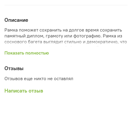
Описание
Рамка поможет сохранить на долгое время сохранить
памятный диплом, грамоту или фотографию. Рамка из
соснового багета выглядит стильно и демократично, что
позволит ей вписаться в любой интерьер. Размеры
Показать полностью
рамок в ассортименте.
Отзывы
Отзывов еще никто не оставлял
Написать отзыв