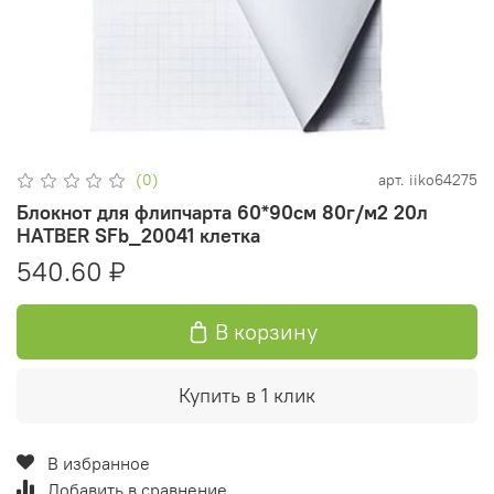
(0)
арт.
iiko64275
Блокнот для флипчарта 60*90см 80г/м2 20л
HATBER SFb_20041 клетка
540.60 ₽
В корзину
Купить в 1 клик
В избранное
Добавить в сравнение