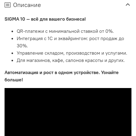
Описание
SIGMA 10 — всё для вашего бизнеса!
QR-платежи с минимальной ставкой от 0%.
Интеграция с 1С и эквайрингом: рост продаж до
30%.
Управление складом, производством и услугами.
Касса
| Простая и удобная онлайн касса по ФЗ-54. Все
продажи учитываются в вашем личном кабинете
Для магазинов, кафе, салонов красоты и других.
автоматически.
Автоматизация и рост в одном устройстве. Узнайте
Склад
| Создайте склад для каждой точки продаж.
больше!
Составляйте технологические карты продуктов.
Cледите за движением товаров.
Аналитика
| Подробная аналитика продаж: выручка,
средний чек, количество продаж, рейтинг популярных
товаров.
Для кого SIGMA 10?
Продуктовые магазины